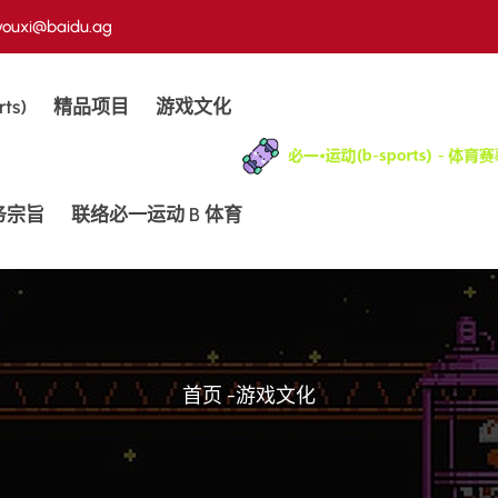
youxi@baidu.ag
ts)
精品项目
游戏文化
务宗旨
联络必一运动 B 体育
首页
-
游戏文化