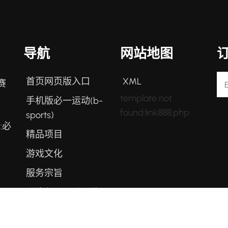
导航
网站地图
首页网页版入口
XML
育赛
template not
手机版必一运动(b-
found:link888.php
sports)
:必
精品项目
游戏文化
服务宗旨
联络必一运动 b 体
育