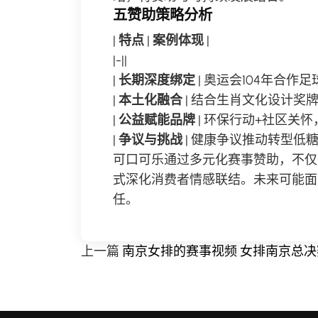
五赞助策略分析
|
特点
|
案例体现
|
|-||
|
长期深度绑定
| 奥运会104年合作足
|
本土化融合
| 结合生肖文化设计奖牌
|
公益赋能品牌
| 环保行动+社区关
|
争议与挑战
| 健康争议推动转型低糖
可口可乐通过多元化赛事赞助，不仅强
式深化消费者情感联结。未来可能面
任。
上一篇
南京女排的赛事视频 女排南京总