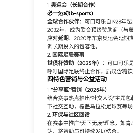
1.
奥运会（长期合作）
必一运动(b-sports)
全球合作伙伴
：可口可乐自1928年
2032年，成为联合顶级赞助商（
应对延期
：2020年东京奥运会延
调长期投入的包容性。
2.
国际足联赛事
世俱杯赞助（2025年）
：可口可乐是
呼吁国际足联终止合作，质疑含糖饮
四特色营销与公益活动
1.
“分享瓶”营销（2025年）
结合赛事热点推出“社交人设”主题包装
下社交互动，覆盖马拉松足球赛等场
2.
环保与社区回馈
在赛事中推广“天下无废”理念，如
站，将赞助与可持续发展结合。