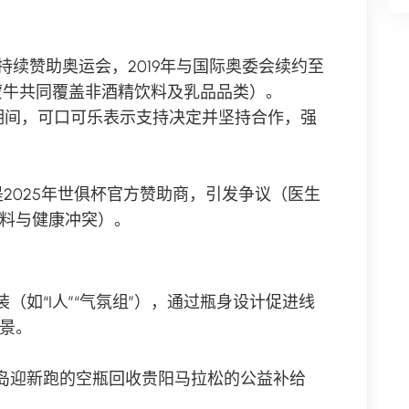
起持续赞助奥运会，2019年与国际奥委会续约至
与蒙牛共同覆盖非酒精饮料及乳品品类）。
期期间，可口可乐表示支持决定并坚持合作，强
2025年世俱杯官方赞助商，引发争议（医生
料与健康冲突）。
（如“I人”“气氛组”），通过瓶身设计促进线
景。
青岛迎新跑的空瓶回收贵阳马拉松的公益补给